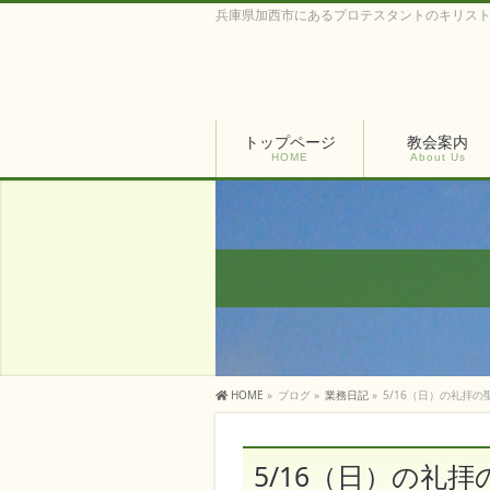
兵庫県加西市にあるプロテスタントのキリス
トップページ
教会案内
HOME
About Us
HOME
»
ブログ
»
業務日記
»
5/16（日）の礼拝
5/16（日）の礼