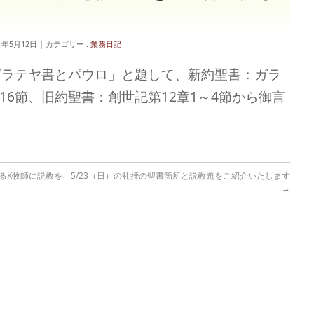
1年5月12日
カテゴリー :
業務日記
ガラテヤ書とパウロ」と題して、新約聖書：ガラ
16節、旧約聖書：創世記第12章1～4節から御言
るK牧師に説教を
5/23（日）の礼拝の聖書箇所と説教題をご紹介いたします
→