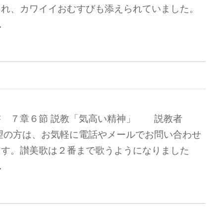
され、カワイイおむすびも添えられていました。
…
書 ７章６節 説教「気高い精神」 説教者
望の方は、お気軽に電話やメールでお問い合わせ
ます。讃美歌は２番まで歌うようになりました
…