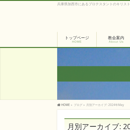
兵庫県加西市にあるプロテスタントのキリス
トップページ
教会案内
HOME
About Us
HOME
»
ブログ
»
月別アーカイブ: 2024年May
月別アーカイブ: 20