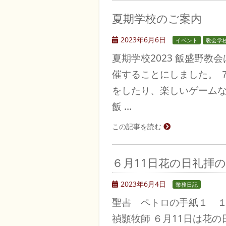
夏期学校のご案内
2023年6月6日
イベント
教会学
夏期学校2023 飯盛野
催することにしました。 ７月
をしたり、楽しいゲーム
飯 …
この記事を読む
６月11日花の日礼拝
2023年6月4日
業務日記
聖書 ペトロの手紙１ 
禎顥牧師 ６月11日は花