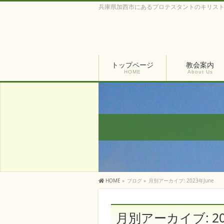
兵庫県加西市にあるプロテスタントのキリス
トップページ
教会案内
HOME
About Us
HOME
»
ブログ
»
月別アーカイブ: 2023年June
月別アーカイブ: 20