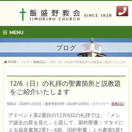
MENU
ブログ
HOME
»
ブログ
»
業務日記
»
12/6（日）の礼拝の聖書箇所と説教題をご紹介いたします
12/6（日）の礼拝の聖書箇所と説教題
をご紹介いたします
投稿日 : 2020年12月2日
最終更新日時 : 2020年12月9日
カテゴリー :
業務日記
アドベント第2週目の12月6日の礼拝では、「メシ
ア誕生の星を見た」と題して、新約聖書：マタイに
よる福音書第2章1～6節、旧約聖書：ミカ書第5章1