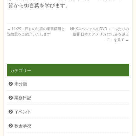
節から御言葉を学びます。
←
11/29（日）の礼拝の聖書箇所と
NHKスペシャルのDVD（「ふたりの
説教題をご紹介いたします
贖罪 日本とアメリカ 憎しみを越え
て」を見て
→
カテゴリー
未分類
業務日記
イベント
教会学校