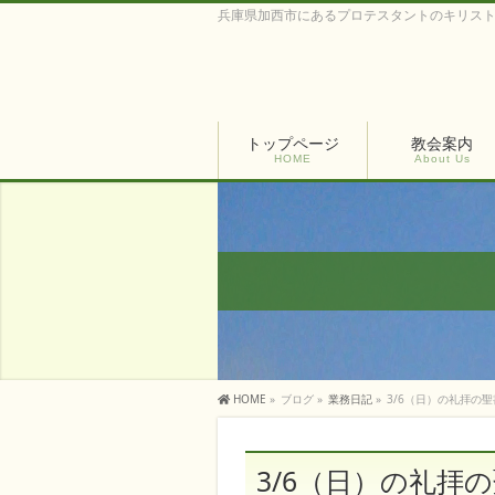
兵庫県加西市にあるプロテスタントのキリス
トップページ
教会案内
HOME
About Us
HOME
»
ブログ
»
業務日記
»
3/6（日）の礼拝の
3/6（日）の礼拝