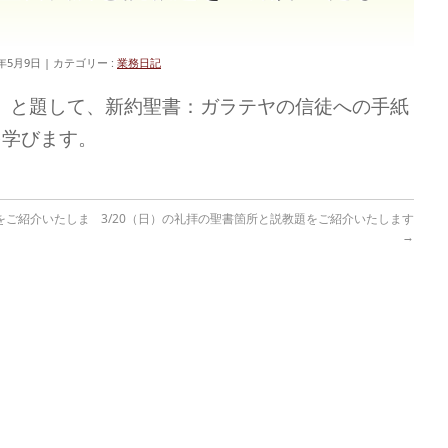
2年5月9日
カテゴリー :
業務日記
絆」と題して、新約聖書：ガラテヤの信徒への手紙
を学びます。
をご紹介いたしま
3/20（日）の礼拝の聖書箇所と説教題をご紹介いたします
→