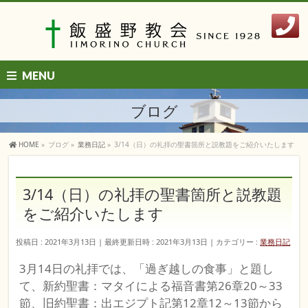
MENU
ブログ
HOME
»
ブログ
»
業務日記
»
3/14（日）の礼拝の聖書箇所と説教題をご紹介いたします
3/14（日）の礼拝の聖書箇所と説教題
をご紹介いたします
投稿日 : 2021年3月13日
最終更新日時 : 2021年3月13日
カテゴリー :
業務日記
3月14日の礼拝では、「過ぎ越しの食事」と題し
て、新約聖書：マタイによる福音書第26章20～33
節、旧約聖書：出エジプト記第12章12～13節から