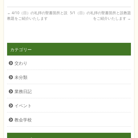
←
4/10（日）の礼拝の聖書箇所と説
5/1（日）の礼拝の聖書箇所と説教題
教題をご紹介いたします
をご紹介いたします
→
カテゴリー
交わり
未分類
業務日記
イベント
教会学校