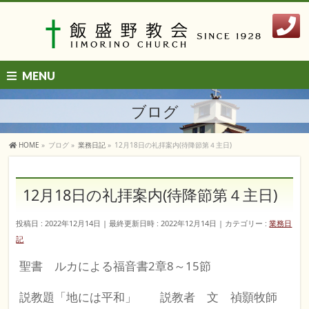
MENU
ブログ
HOME
»
ブログ
»
業務日記
»
12月18日の礼拝案内(待降節第４主日)
12月18日の礼拝案内(待降節第４主日)
投稿日 : 2022年12月14日
最終更新日時 : 2022年12月14日
カテゴリー :
業務日
記
聖書 ルカによる福音書2章8～15節
説教題「地には平和」 説教者 文 禎顥牧師