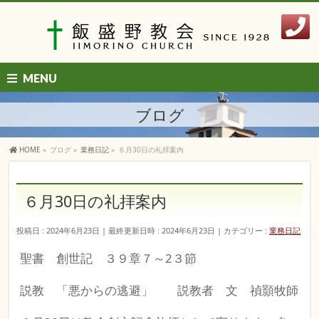
MENU
ブログ
HOME
»
ブログ
»
業務日記
»
６月30日の礼拝案内
６月30日の礼拝案内
投稿日 : 2024年6月23日
最終更新日時 : 2024年6月23日
カテゴリー :
業務日記
聖書 創世記 ３９章７～2３節
説教 「悪からの逃避」 説教者 文 禎顥牧師