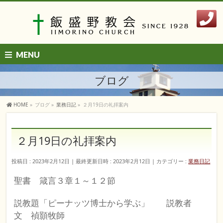
MENU
ブログ
HOME
»
ブログ
»
業務日記
»
２月19日の礼拝案内
２月19日の礼拝案内
投稿日 : 2023年2月12日
最終更新日時 : 2023年2月12日
カテゴリー :
業務日記
聖書 箴言３章１～１２節
説教題「ピーナッツ博士から学ぶ」 説教者
文 禎顥牧師