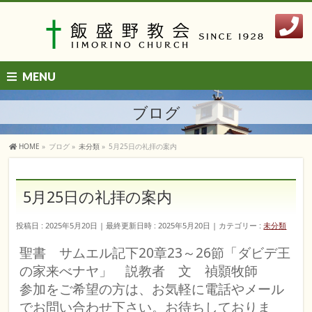
MENU
ブログ
HOME
»
ブログ
»
未分類
»
5月25日の礼拝の案内
5月25日の礼拝の案内
投稿日 : 2025年5月20日
最終更新日時 : 2025年5月20日
カテゴリー :
未分類
聖書 サムエル記下20章23～26節
「ダビデ王
の家来べナヤ」 説教者
文 禎顥牧師
参加をご希望の方は、お気軽に電話やメール
でお問い合わせ下さい。お待ちしておりま