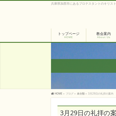
兵庫県加西市にあるプロテスタントのキリス
トップページ
教会案内
HOME
About Us
HOME
»
ブログ
»
未分類
»
3月29日の礼拝の案内
3月29日の礼拝の