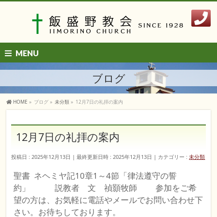
MENU
ブログ
HOME
»
ブログ
»
未分類
»
12月7日の礼拝の案内
12月7日の礼拝の案内
投稿日 : 2025年12月13日
最終更新日時 : 2025年12月13日
カテゴリー :
未分類
聖書 ネヘミヤ記10章1～4節「律法遵守の誓
約」 説教者 文 禎顥牧師 参加をご希
望の方は、お気軽に電話やメールでお問い合わせ下
さい。お待ちしております。