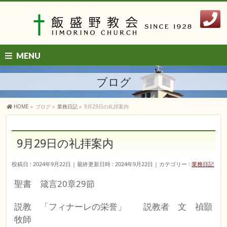
MENU
ブログ
HOME
»
ブログ
»
業務日記
»
9月29日の礼拝案内
9月29日の礼拝案内
投稿日 : 2024年9月22日
最終更新日時 : 2024年9月22日
カテゴリー :
業務日記
聖書 箴言20章29節
説教 「フィナーレの栄誉」 説教者 文 禎顥
牧師