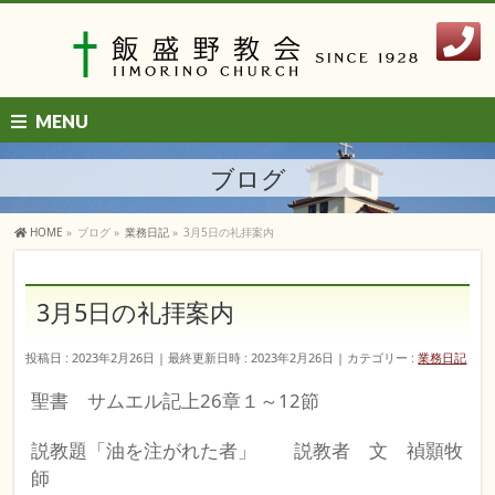
MENU
ブログ
HOME
»
ブログ
»
業務日記
»
3月5日の礼拝案内
3月5日の礼拝案内
投稿日 : 2023年2月26日
最終更新日時 : 2023年2月26日
カテゴリー :
業務日記
聖書 サムエル記上26章１～12節
説教題「油を注がれた者」 説教者 文 禎顥牧
師