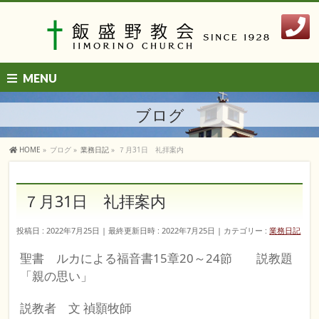
MENU
ブログ
HOME
»
ブログ
»
業務日記
»
７月31日 礼拝案内
７月31日 礼拝案内
投稿日 : 2022年7月25日
最終更新日時 : 2022年7月25日
カテゴリー :
業務日記
聖書 ルカによる福音書15章20～24節 説教題
「親の思い」
説教者 文 禎顥牧師