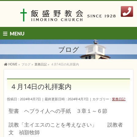
MENU
ブログ
HOME
»
ブログ
»
業務日記
»
４月14日の礼拝案内
４月14日の礼拝案内
投稿日 : 2024年4月7日
最終更新日時 : 2024年4月7日
カテゴリー :
業務日記
聖書 ヘブライ人への手紙 ３章１～６節
説教「主イエスのことを考えなさい」 説教者
文 禎顥牧師